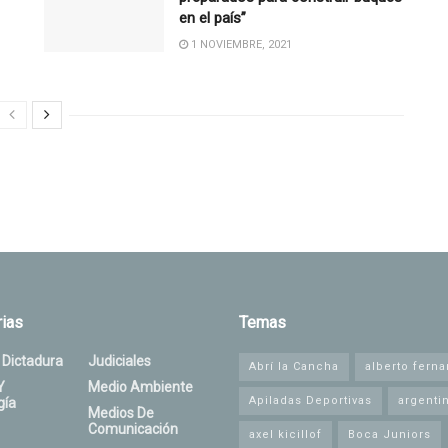
en el país”
1 NOVIEMBRE, 2021
ias
Temas
 Dictadura
Judiciales
Abrí la Cancha
alberto fern
Y
Medio Ambiente
Apiladas Deportivas
argenti
gía
Medios De
Comunicación
axel kicillof
Boca Juniors