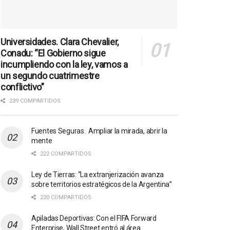
Universidades. Clara Chevalier,
Conadu: “El Gobierno sigue
incumpliendo con la ley, vamos a
un segundo cuatrimestre
conflictivo”
239 COMPARTIDOS
Fuentes Seguras. Ampliar la mirada, abrir la
mente
222 COMPARTIDOS
Ley de Tierras: “La extranjerización avanza
sobre territorios estratégicos de la Argentina”
230 COMPARTIDOS
Apiladas Deportivas: Con el FIFA Forward
Enterprise, Wall Street entró al área