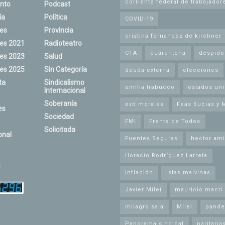
corriente federal de trabajador
nto
Podcast
ía
Política
COVID-19
nes
Provincia
cristina fernandez de kirchner
nes 2021
Radioteatro
CTA
cuarentena
despido
nes 2023
Salud
nes 2025
Sin Categoría
deuda externa
elecciones
ta
Sindicalismo
emilia trabucco
estados un
Internacional
Soberanía
evo morales
Feas Sucias y 
es
Sociedad
FMI
Frente de Todos
Solicitada
onal
Fuentes Seguras
hector ami
Horacio Rodríguez Larreta
s
inflación
islas malvinas
Javier Milei
mauricio macri
milagro sala
Milei
pande
Panorama sindical
paritaria