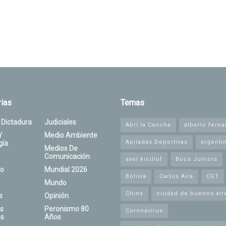
ias
Temas
 Dictadura
Judiciales
Abrí la Cancha
alberto fern
Y
Medio Ambiente
Apiladas Deportivas
argenti
gía
Medios De
Comunicación
axel kicillof
Boca Juniors
o
Mundial 2026
Bolivia
Carlos Aira
CGT
Mundo
China
ciudad de buenos air
s
Opinión
s
Peronismo 80
Coronavirus
s
Años