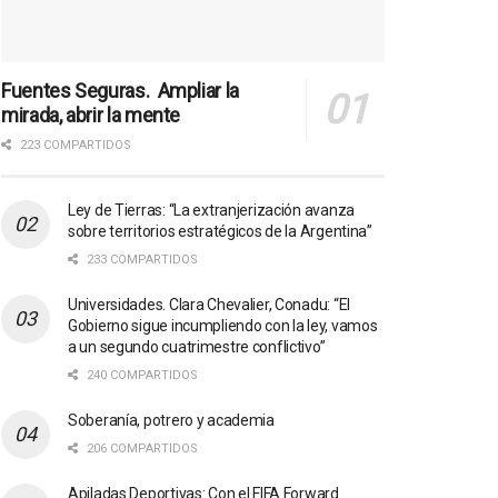
Fuentes Seguras. Ampliar la
mirada, abrir la mente
223 COMPARTIDOS
Ley de Tierras: “La extranjerización avanza
sobre territorios estratégicos de la Argentina”
233 COMPARTIDOS
Universidades. Clara Chevalier, Conadu: “El
Gobierno sigue incumpliendo con la ley, vamos
a un segundo cuatrimestre conflictivo”
240 COMPARTIDOS
Soberanía, potrero y academia
206 COMPARTIDOS
Apiladas Deportivas: Con el FIFA Forward