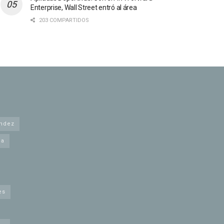
Enterprise, Wall Street entró al área
203 COMPARTIDOS
andez
na
es