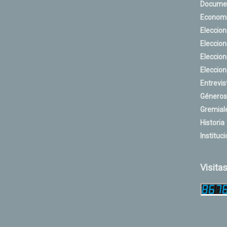
Docume
Econom
Eleccio
Eleccio
Eleccio
Eleccio
Entrevis
Géneros
Gremial
Historia
Instituci
Visita