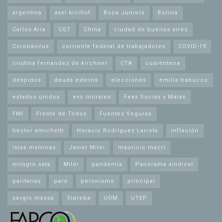
argentina
axel kicillof
Boca Juniors
Bolivia
Carlos Aira
CGT
China
ciudad de buenos aires
Coronavirus
corriente federal de trabajadores
COVID-19
cristina fernandez de kirchner
CTA
cuarentena
despidos
deuda externa
elecciones
emilia trabucco
estados unidos
evo morales
Feas Sucias y Malas
FMI
Frente de Todos
Fuentes Seguras
hector amichetti
Horacio Rodríguez Larreta
inflación
islas malvinas
Javier Milei
mauricio macri
milagro sala
Milei
pandemia
Panorama sindical
paritarias
paro
peronismo
principal
sergio massa
Sipreba
UOM
UTEP