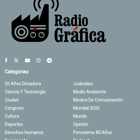
Categorias
50 Años Dictadura
Judiciales
Ciencia Y Tecnología
Medio Ambiente
Ciudad
Medios De Comunicación
Congreso
Mundial 2026
Cultura
Mundo
Deportes
Opinión
Derechos Humanos
Peronismo 80 Años