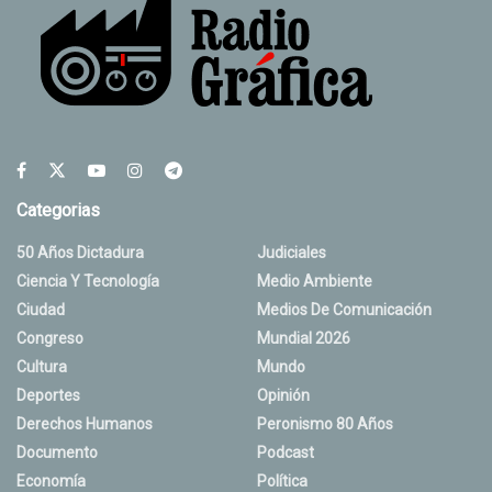
Categorias
50 Años Dictadura
Judiciales
Ciencia Y Tecnología
Medio Ambiente
Ciudad
Medios De Comunicación
Congreso
Mundial 2026
Cultura
Mundo
Deportes
Opinión
Derechos Humanos
Peronismo 80 Años
Documento
Podcast
Economía
Política