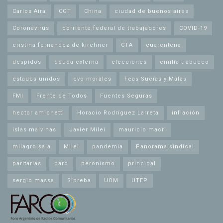
Carlos Aira
CGT
China
ciudad de buenos aires
Coronavirus
corriente federal de trabajadores
COVID-19
cristina fernandez de kirchner
CTA
cuarentena
despidos
deuda externa
elecciones
emilia trabucco
estados unidos
evo morales
Feas Sucias y Malas
FMI
Frente de Todos
Fuentes Seguras
hector amichetti
Horacio Rodríguez Larreta
inflación
islas malvinas
Javier Milei
mauricio macri
milagro sala
Milei
pandemia
Panorama sindical
paritarias
paro
peronismo
principal
sergio massa
Sipreba
UOM
UTEP