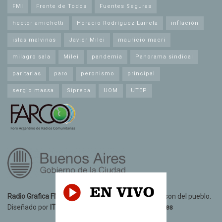
FMI
Frente de Todos
Fuentes Seguras
hector amichetti
Horacio Rodríguez Larreta
inflación
islas malvinas
Javier Milei
mauricio macri
milagro sala
Milei
pandemia
Panorama sindical
paritarias
paro
peronismo
principal
sergio massa
Sipreba
UOM
UTEP
Radio Grafica FM 89.3
© 2021. Todos los derechos son del pueblo.
Diseñado por
IT10 Informatica y Telecomunicaciones