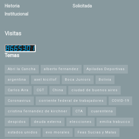
Historia
Solicitada
Institucional
Visitas
Temas
Abrí la Cancha
alberto fernandez
Apiladas Deportivas
argentina
axel kicillof
Boca Juniors
Bolivia
Carlos Aira
CGT
China
ciudad de buenos aires
Coronavirus
corriente federal de trabajadores
COVID-19
cristina fernandez de kirchner
CTA
cuarentena
despidos
deuda externa
elecciones
emilia trabucco
estados unidos
evo morales
Feas Sucias y Malas