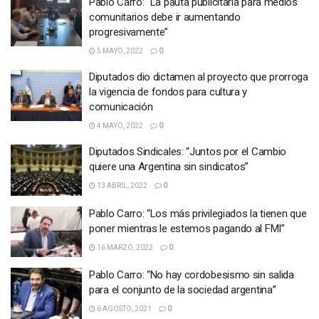
Pablo Carro: “La pauta publicitaria para medios
comunitarios debe ir aumentando
progresivamente”
5 MAYO, 2022
0
Diputados dio dictamen al proyecto que prorroga
la vigencia de fondos para cultura y
comunicación
4 MAYO, 2022
0
Diputados Sindicales: “Juntos por el Cambio
quiere una Argentina sin sindicatos”
13 ABRIL, 2022
0
Pablo Carro: “Los más privilegiados la tienen que
poner mientras le estemos pagando al FMI”
16 MARZO, 2022
0
Pablo Carro: “No hay cordobesismo sin salida
para el conjunto de la sociedad argentina”
6 AGOSTO, 2021
0