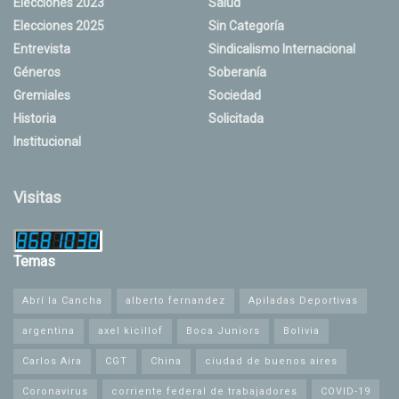
Elecciones 2023
Salud
Elecciones 2025
Sin Categoría
Entrevista
Sindicalismo Internacional
Géneros
Soberanía
Gremiales
Sociedad
Historia
Solicitada
Institucional
Visitas
Temas
Abrí la Cancha
alberto fernandez
Apiladas Deportivas
argentina
axel kicillof
Boca Juniors
Bolivia
Carlos Aira
CGT
China
ciudad de buenos aires
Coronavirus
corriente federal de trabajadores
COVID-19