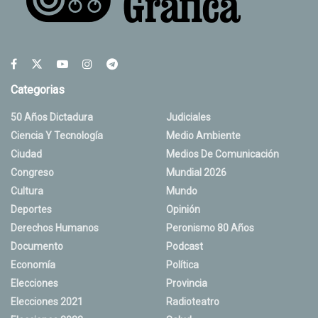
Categorias
50 Años Dictadura
Judiciales
Ciencia Y Tecnología
Medio Ambiente
Ciudad
Medios De Comunicación
Congreso
Mundial 2026
Cultura
Mundo
Deportes
Opinión
Derechos Humanos
Peronismo 80 Años
Documento
Podcast
Economía
Política
Elecciones
Provincia
Elecciones 2021
Radioteatro