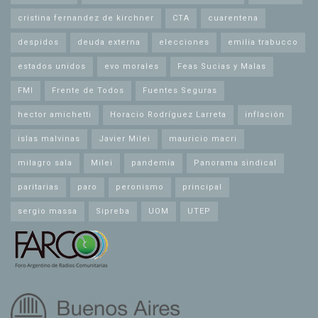
cristina fernandez de kirchner
CTA
cuarentena
despidos
deuda externa
elecciones
emilia trabucco
estados unidos
evo morales
Feas Sucias y Malas
FMI
Frente de Todos
Fuentes Seguras
hector amichetti
Horacio Rodríguez Larreta
inflación
islas malvinas
Javier Milei
mauricio macri
milagro sala
Milei
pandemia
Panorama sindical
paritarias
paro
peronismo
principal
sergio massa
Sipreba
UOM
UTEP