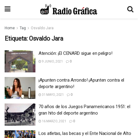
Home
Tag
Osvaldo Jara
Etiqueta:
Osvaldo Jara
Atención: ¡El CENARD sigue en peligro!
9 JUNIO, 2021
0
¡Apunten contra Arrondo! ¡Apunten contra el
deporte argentino!
31 MAYO, 2021
0
70 años de los Juegos Panamericanos 1951: el
gran hito del deporte argentino
16 MARZO, 2021
0
Los atletas, las becas y el Ente Nacional de Alto