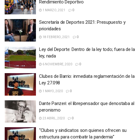
Rendimiento Deportivo
1 MARZO, 2021
0
Secretaría de Deportes 2021: Presupuesto y
prioridades
18 FEBRERO, 2021
0
Ley del Deporte: Dentro de la ley todo; fuera de la
ley, nada
6 NOVIEMBRE, 2020
0
Clubes de Barrio: inmediata reglamentación de la
Ley 27.098
1 MAYO, 2020
0
Dante Panzeri: el librepensador que denostaba al
peronismo
23 ABRIL, 2020
0
“Clubes y sindicatos son quienes ofrecen su
estructura para combatir la pandemia”