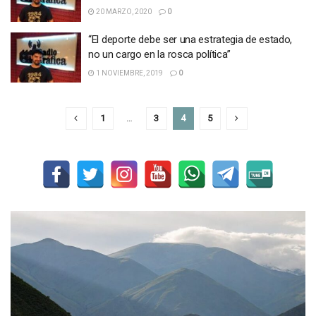
20 MARZO, 2020
0
“El deporte debe ser una estrategia de estado,
no un cargo en la rosca política”
1 NOVIEMBRE, 2019
0
1
…
3
4
5