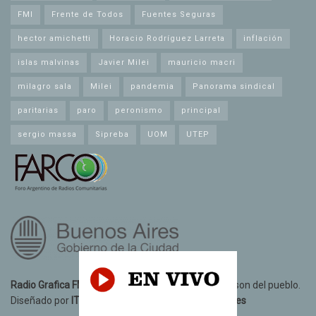
FMI
Frente de Todos
Fuentes Seguras
hector amichetti
Horacio Rodríguez Larreta
inflación
islas malvinas
Javier Milei
mauricio macri
milagro sala
Milei
pandemia
Panorama sindical
paritarias
paro
peronismo
principal
sergio massa
Sipreba
UOM
UTEP
Radio Grafica FM 89.3
© 2021. Todos los derechos son del pueblo.
Diseñado por
IT10 Informatica y Telecomunicaciones