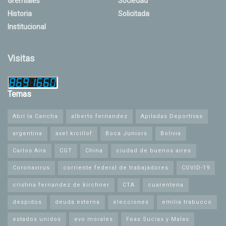
Gremiales
Sociedad
Historia
Solicitada
Institucional
Visitas
Temas
Abrí la Cancha
alberto fernandez
Apiladas Deportivas
argentina
axel kicillof
Boca Juniors
Bolivia
Carlos Aira
CGT
China
ciudad de buenos aires
Coronavirus
corriente federal de trabajadores
COVID-19
cristina fernandez de kirchner
CTA
cuarentena
despidos
deuda externa
elecciones
emilia trabucco
estados unidos
evo morales
Feas Sucias y Malas