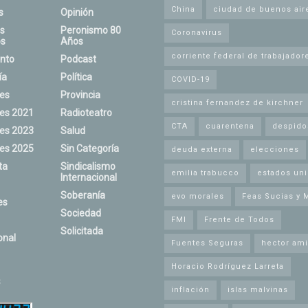
China
ciudad de buenos air
s
Opinión
s
Peronismo 80
Coronavirus
s
Años
corriente federal de trabajador
nto
Podcast
ía
Política
COVID-19
nes
Provincia
cristina fernandez de kirchner
nes 2021
Radioteatro
CTA
cuarentena
despido
nes 2023
Salud
nes 2025
Sin Categoría
deuda externa
elecciones
ta
Sindicalismo
emilia trabucco
estados un
Internacional
Soberanía
evo morales
Feas Sucias y 
es
Sociedad
FMI
Frente de Todos
Solicitada
onal
Fuentes Seguras
hector ami
Horacio Rodríguez Larreta
s
inflación
islas malvinas