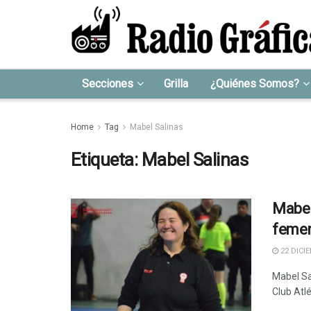
Secciones
Grilla
¿Quiénes Somos?
Home
Tag
Mabel Salinas
Etiqueta:
Mabel Salinas
Mabel
femen
22 DICIE
Mabel Sa
Club Atlé