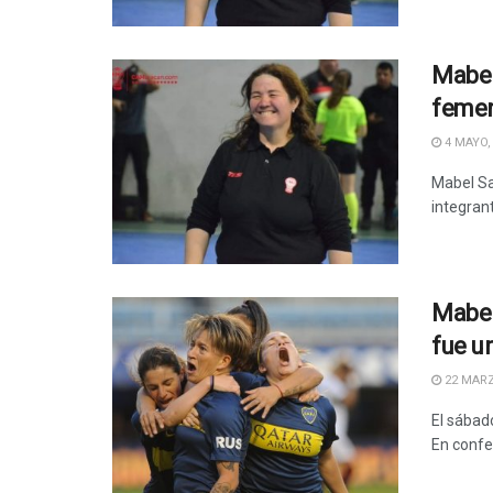
Mabel
femen
4 MAYO,
Mabel Sa
integran
Mabel
fue u
22 MARZ
El sábad
En confer