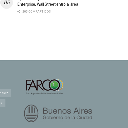
Enterprise, Wall Street entró al área
203 COMPARTIDOS
andez
na