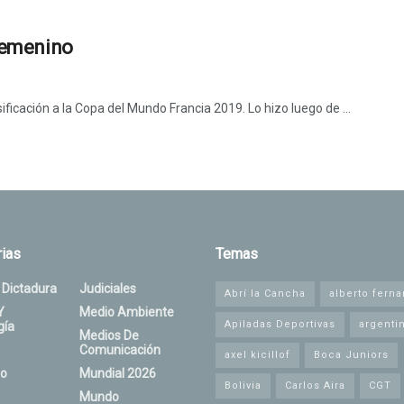
 femenino
ficación a la Copa del Mundo Francia 2019. Lo hizo luego de ...
ias
Temas
 Dictadura
Judiciales
Abrí la Cancha
alberto fern
Y
Medio Ambiente
Apiladas Deportivas
argenti
gía
Medios De
Comunicación
axel kicillof
Boca Juniors
o
Mundial 2026
Bolivia
Carlos Aira
CGT
Mundo