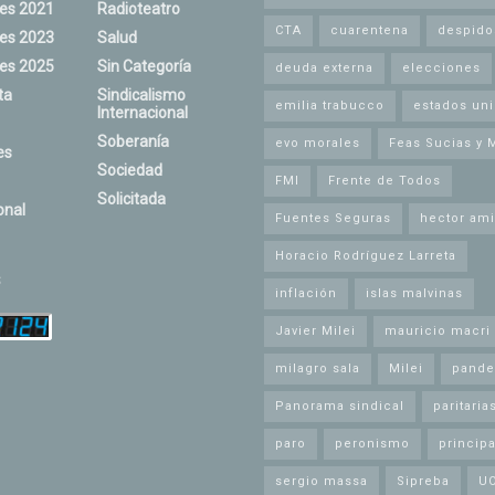
nes 2021
Radioteatro
CTA
cuarentena
despido
nes 2023
Salud
nes 2025
Sin Categoría
deuda externa
elecciones
ta
Sindicalismo
emilia trabucco
estados un
Internacional
Soberanía
evo morales
Feas Sucias y 
es
Sociedad
FMI
Frente de Todos
Solicitada
onal
Fuentes Seguras
hector ami
Horacio Rodríguez Larreta
s
inflación
islas malvinas
Javier Milei
mauricio macri
milagro sala
Milei
pande
Panorama sindical
paritaria
paro
peronismo
principa
sergio massa
Sipreba
U