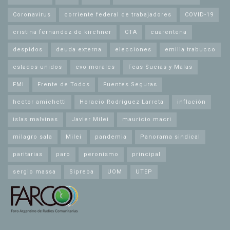
Coronavirus
corriente federal de trabajadores
COVID-19
cristina fernandez de kirchner
CTA
cuarentena
despidos
deuda externa
elecciones
emilia trabucco
estados unidos
evo morales
Feas Sucias y Malas
FMI
Frente de Todos
Fuentes Seguras
hector amichetti
Horacio Rodríguez Larreta
inflación
islas malvinas
Javier Milei
mauricio macri
milagro sala
Milei
pandemia
Panorama sindical
paritarias
paro
peronismo
principal
sergio massa
Sipreba
UOM
UTEP