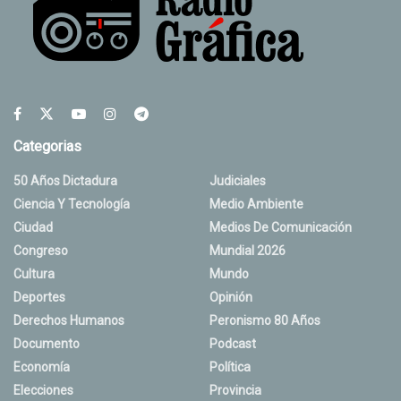
Categorias
50 Años Dictadura
Judiciales
Ciencia Y Tecnología
Medio Ambiente
Ciudad
Medios De Comunicación
Congreso
Mundial 2026
Cultura
Mundo
Deportes
Opinión
Derechos Humanos
Peronismo 80 Años
Documento
Podcast
Economía
Política
Elecciones
Provincia