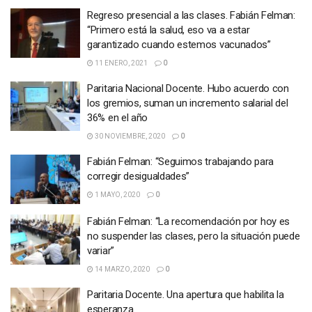
Regreso presencial a las clases. Fabián Felman:
“Primero está la salud, eso va a estar
garantizado cuando estemos vacunados”
11 ENERO, 2021
0
Paritaria Nacional Docente. Hubo acuerdo con
los gremios, suman un incremento salarial del
36% en el año
30 NOVIEMBRE, 2020
0
Fabián Felman: “Seguimos trabajando para
corregir desigualdades”
1 MAYO, 2020
0
Fabián Felman: “La recomendación por hoy es
no suspender las clases, pero la situación puede
variar”
14 MARZO, 2020
0
Paritaria Docente. Una apertura que habilita la
esperanza