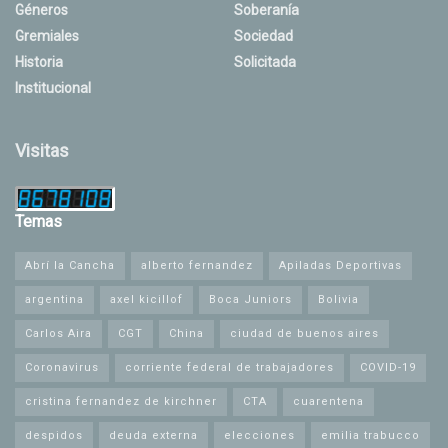
Géneros
Soberanía
Gremiales
Sociedad
Historia
Solicitada
Institucional
Visitas
Temas
Abrí la Cancha
alberto fernandez
Apiladas Deportivas
argentina
axel kicillof
Boca Juniors
Bolivia
Carlos Aira
CGT
China
ciudad de buenos aires
Coronavirus
corriente federal de trabajadores
COVID-19
cristina fernandez de kirchner
CTA
cuarentena
despidos
deuda externa
elecciones
emilia trabucco