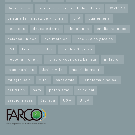
Coronavirus
corriente federal de trabajadores
COVID-19
cristina fernandez de kirchner
CTA
cuarentena
despidos
deuda externa
elecciones
emilia trabucco
estados unidos
evo morales
Feas Sucias y Malas
FMI
Frente de Todos
Fuentes Seguras
hector amichetti
Horacio Rodríguez Larreta
inflación
islas malvinas
Javier Milei
mauricio macri
milagro sala
Milei
pandemia
Panorama sindical
paritarias
paro
peronismo
principal
sergio massa
Sipreba
UOM
UTEP