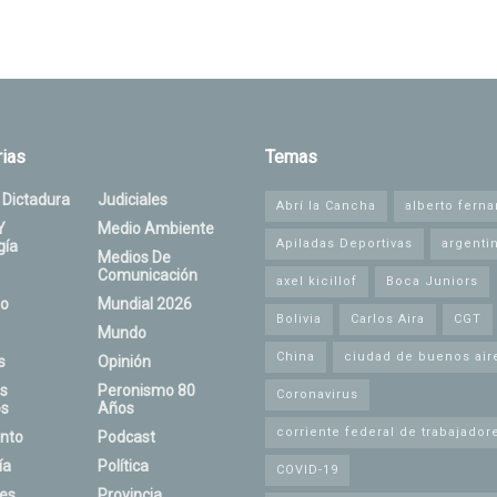
ias
Temas
 Dictadura
Judiciales
Abrí la Cancha
alberto fern
Y
Medio Ambiente
Apiladas Deportivas
argenti
gía
Medios De
Comunicación
axel kicillof
Boca Juniors
o
Mundial 2026
Bolivia
Carlos Aira
CGT
Mundo
China
ciudad de buenos air
s
Opinión
s
Peronismo 80
Coronavirus
s
Años
corriente federal de trabajador
nto
Podcast
ía
Política
COVID-19
nes
Provincia