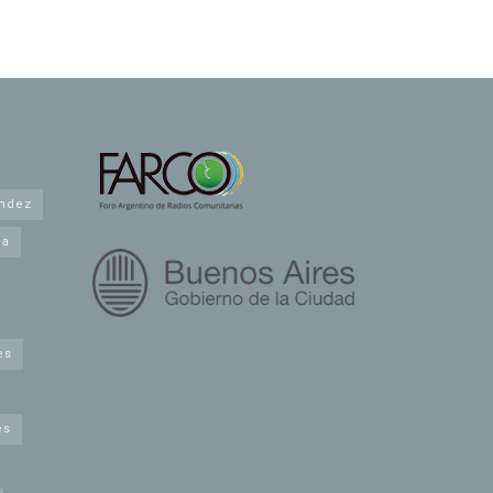
andez
na
es
es