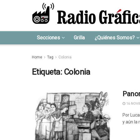
Secciones
Grilla
¿Quiénes Somos?
Home
Tag
Colonia
Etiqueta:
Colonia
Panor
16 NOVI
Por Luca
y aún la 