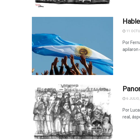
Hable
11 OCTU
Por Fern
apilaron 
Panor
6 JULIO,
Por Luca
real, ásp