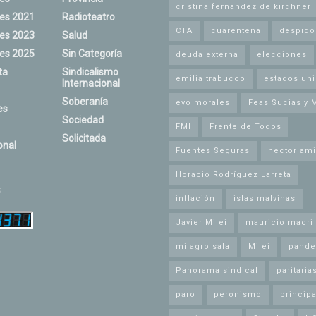
cristina fernandez de kirchner
nes 2021
Radioteatro
CTA
cuarentena
despido
nes 2023
Salud
nes 2025
Sin Categoría
deuda externa
elecciones
ta
Sindicalismo
emilia trabucco
estados un
Internacional
Soberanía
evo morales
Feas Sucias y 
es
Sociedad
FMI
Frente de Todos
Solicitada
onal
Fuentes Seguras
hector ami
Horacio Rodríguez Larreta
s
inflación
islas malvinas
Javier Milei
mauricio macri
milagro sala
Milei
pande
Panorama sindical
paritaria
paro
peronismo
principa