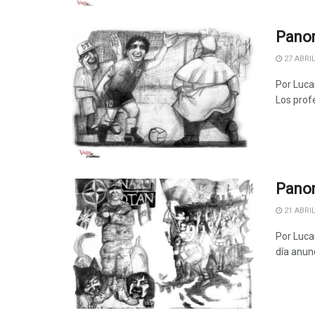
Panor
27 ABRIL
Por Luca
Los profe
Panor
21 ABRIL
Por Lucas
día anunc