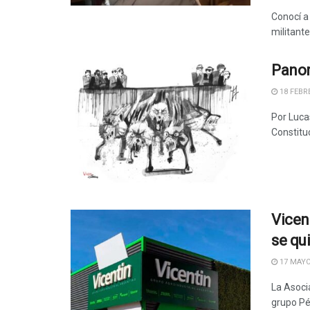
Conocí a
militante
Panor
18 FEBRE
Por Luca
Constituc
Vicen
se qu
17 MAYO
La Asoci
grupo Pé