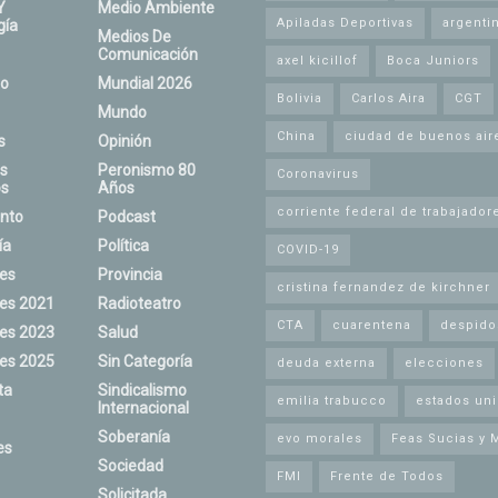
Y
Medio Ambiente
Apiladas Deportivas
argenti
gía
Medios De
Comunicación
axel kicillof
Boca Juniors
o
Mundial 2026
Bolivia
Carlos Aira
CGT
Mundo
China
ciudad de buenos air
s
Opinión
s
Peronismo 80
Coronavirus
s
Años
corriente federal de trabajador
nto
Podcast
ía
Política
COVID-19
nes
Provincia
cristina fernandez de kirchner
nes 2021
Radioteatro
CTA
cuarentena
despido
nes 2023
Salud
nes 2025
Sin Categoría
deuda externa
elecciones
ta
Sindicalismo
emilia trabucco
estados un
Internacional
Soberanía
evo morales
Feas Sucias y 
es
Sociedad
FMI
Frente de Todos
Solicitada