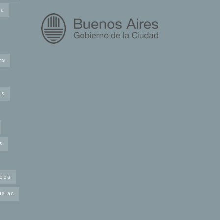
na
es
es
s
idos
Malas