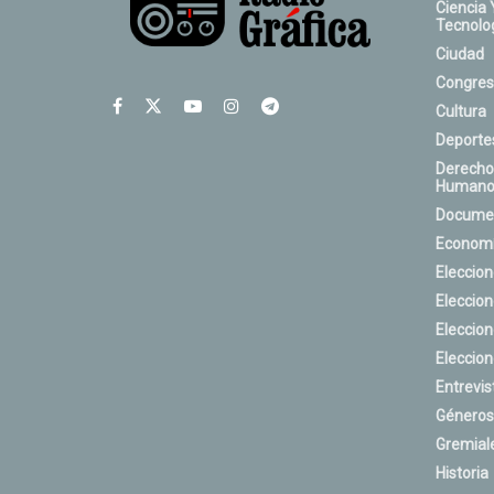
Ciencia 
Tecnolo
Ciudad
Congres
Cultura
Deporte
Derecho
Humano
Docume
Econom
Eleccio
Eleccio
Eleccio
Eleccio
Entrevis
Géneros
Gremial
Historia