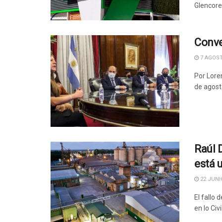
Glencore)
Conve
7 AGOST
Por Lore
de agosto
Raúl 
está u
22 JUNIO
El fallo 
en lo Civ