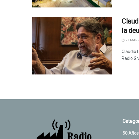
Claud
la de
21 MARZ
Claudio L
Radio Grá
Categor
50 Años