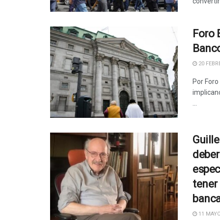
converti
Foro 
Banco
20 FEBRE
Por Foro
implicanc
...
Guill
deber
espec
tener
banca
11 MAYO