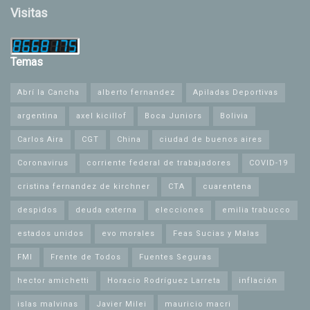
Visitas
Temas
Abrí la Cancha
alberto fernandez
Apiladas Deportivas
argentina
axel kicillof
Boca Juniors
Bolivia
Carlos Aira
CGT
China
ciudad de buenos aires
Coronavirus
corriente federal de trabajadores
COVID-19
cristina fernandez de kirchner
CTA
cuarentena
despidos
deuda externa
elecciones
emilia trabucco
estados unidos
evo morales
Feas Sucias y Malas
FMI
Frente de Todos
Fuentes Seguras
hector amichetti
Horacio Rodríguez Larreta
inflación
islas malvinas
Javier Milei
mauricio macri