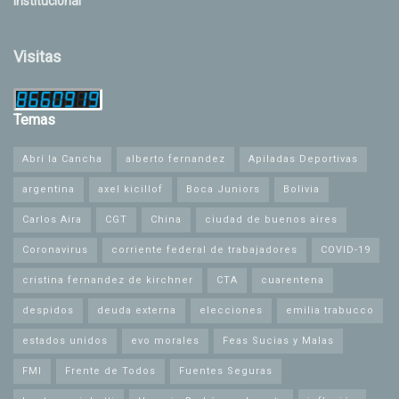
Institucional
Visitas
Temas
Abrí la Cancha
alberto fernandez
Apiladas Deportivas
argentina
axel kicillof
Boca Juniors
Bolivia
Carlos Aira
CGT
China
ciudad de buenos aires
Coronavirus
corriente federal de trabajadores
COVID-19
cristina fernandez de kirchner
CTA
cuarentena
despidos
deuda externa
elecciones
emilia trabucco
estados unidos
evo morales
Feas Sucias y Malas
FMI
Frente de Todos
Fuentes Seguras