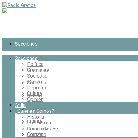
Secciones
Política
Secciones
Política
Gremiales
Gremiales
Sociedad
Mundo
Sociedad
Deportes
Cultura
Mundo
Opinión
Grilla
Deportes
¿Quiénes Somos?
Historia
Cultura
Productora
Comunidad RG
Opinión
Contacto