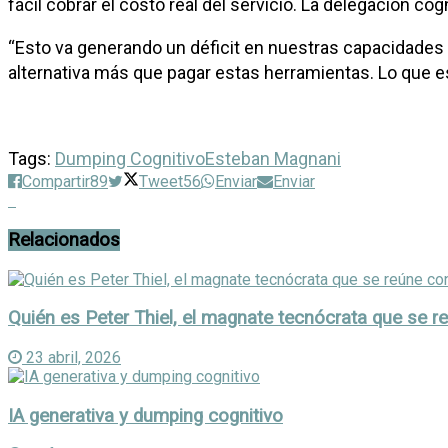
fácil cobrar el costo real del servicio. La delegación co
“Esto va generando un déficit en nuestras capacidades 
alternativa más que pagar estas herramientas. Lo que e
Tags:
Dumping Cognitivo
Esteban Magnani
Compartir
89
Tweet
56
Enviar
Enviar
Relacionados
Quién es Peter Thiel, el magnate tecnócrata que se 
23 abril, 2026
IA generativa y dumping cognitivo