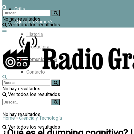
Grilla
No hay resultados
¿Quiénes Somos?
Ver todos los resultados
Historia
Productora
Comunidad RG
Contacto
No hay resultados
Ver todos los resultados
No hay resultados
Home
Ciencia y Tecnología
Ver todos los resultados
¿Qué es el dumping cognitivo? La