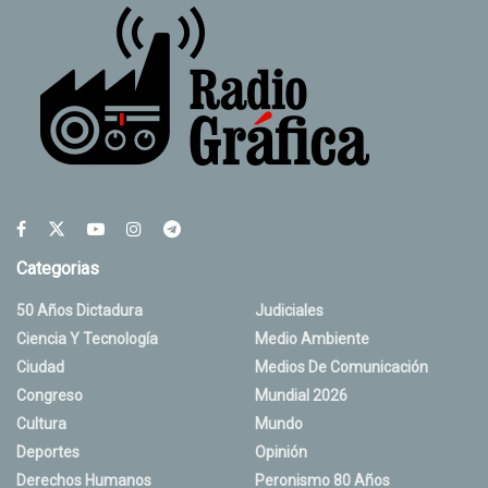
Categorias
50 Años Dictadura
Judiciales
Ciencia Y Tecnología
Medio Ambiente
Ciudad
Medios De Comunicación
Congreso
Mundial 2026
Cultura
Mundo
Deportes
Opinión
Derechos Humanos
Peronismo 80 Años