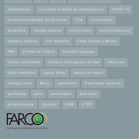
Coronavirus
corriente federal de trabajadores
COVID-19
cristina fernandez de kirchner
CTA
cuarentena
despidos
deuda externa
elecciones
emilia trabucco
estados unidos
evo morales
Feas Sucias y Malas
FMI
Frente de Todos
Fuentes Seguras
hector amichetti
Horacio Rodríguez Larreta
inflación
islas malvinas
Javier Milei
mauricio macri
milagro sala
Milei
pandemia
Panorama sindical
paritarias
paro
peronismo
principal
sergio massa
Sipreba
UOM
UTEP