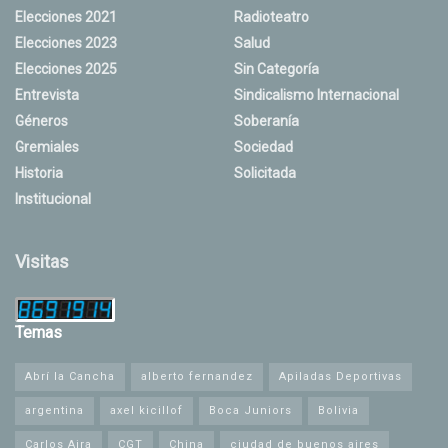
Elecciones 2021
Radioteatro
Elecciones 2023
Salud
Elecciones 2025
Sin Categoría
Entrevista
Sindicalismo Internacional
Géneros
Soberanía
Gremiales
Sociedad
Historia
Solicitada
Institucional
Visitas
Temas
Abrí la Cancha
alberto fernandez
Apiladas Deportivas
argentina
axel kicillof
Boca Juniors
Bolivia
Carlos Aira
CGT
China
ciudad de buenos aires