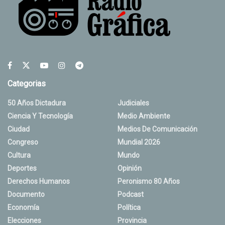
Categorias
50 Años Dictadura
Judiciales
Ciencia Y Tecnología
Medio Ambiente
Ciudad
Medios De Comunicación
Congreso
Mundial 2026
Cultura
Mundo
Deportes
Opinión
Derechos Humanos
Peronismo 80 Años
Documento
Podcast
Economía
Política
Elecciones
Provincia