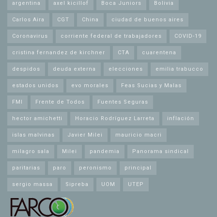
argentina
axel kicillof
Boca Juniors
Bolivia
Carlos Aira
CGT
China
ciudad de buenos aires
Coronavirus
corriente federal de trabajadores
COVID-19
cristina fernandez de kirchner
CTA
cuarentena
despidos
deuda externa
elecciones
emilia trabucco
estados unidos
evo morales
Feas Sucias y Malas
FMI
Frente de Todos
Fuentes Seguras
hector amichetti
Horacio Rodríguez Larreta
inflación
islas malvinas
Javier Milei
mauricio macri
milagro sala
Milei
pandemia
Panorama sindical
paritarias
paro
peronismo
principal
sergio massa
Sipreba
UOM
UTEP