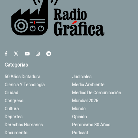
Categorias
50 Años Dictadura
Judiciales
Ciencia Y Tecnología
Medio Ambiente
Ciudad
Medios De Comunicación
Congreso
Mundial 2026
Cultura
Mundo
Deportes
Opinión
Derechos Humanos
Peronismo 80 Años
Documento
Podcast