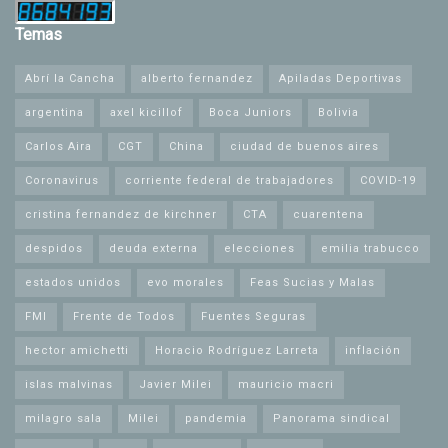
Temas
Abrí la Cancha
alberto fernandez
Apiladas Deportivas
argentina
axel kicillof
Boca Juniors
Bolivia
Carlos Aira
CGT
China
ciudad de buenos aires
Coronavirus
corriente federal de trabajadores
COVID-19
cristina fernandez de kirchner
CTA
cuarentena
despidos
deuda externa
elecciones
emilia trabucco
estados unidos
evo morales
Feas Sucias y Malas
FMI
Frente de Todos
Fuentes Seguras
hector amichetti
Horacio Rodríguez Larreta
inflación
islas malvinas
Javier Milei
mauricio macri
milagro sala
Milei
pandemia
Panorama sindical