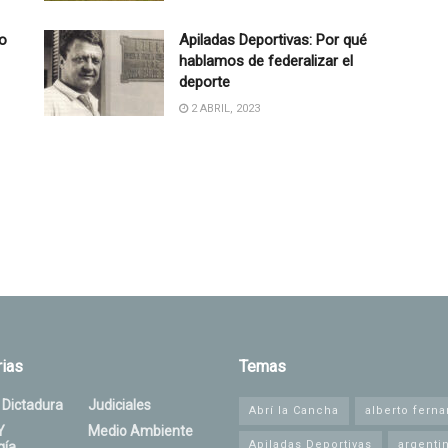
o
Apiladas Deportivas: Por qué
hablamos de federalizar el
deporte
2 ABRIL, 2023
ias
Temas
 Dictadura
Judiciales
Abrí la Cancha
alberto fern
Y
Medio Ambiente
Apiladas Deportivas
argenti
gía