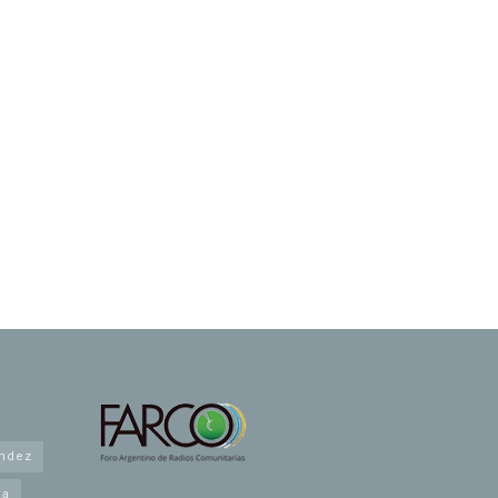
andez
na