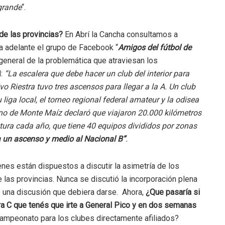
grande
“.
de las provincias?
En Abrí la Cancha consultamos a
a adelante el grupo de Facebook “
Amigos del fútbol de
 general de la problemática que atraviesan los
:
“La escalera que debe hacer un club del interior para
ivo Riestra tuvo tres ascensos para llegar a la A. Un club
u liga local, el torneo regional federal amateur y la odisea
tino de Monte Maíz declaró que viajaron 20.000 kilómetros
ura cada año, que tiene 40 equipos divididos por zonas
a un ascenso y medio al Nacional B”
.
nes están dispuestos a discutir la asimetría de los
 las provincias. Nunca se discutió la incorporación plena
Es una discusión que debiera darse. Ahora,
¿Que pasaría si
mera C que tenés que irte a General Pico y en dos semanas
ampeonato para los clubes directamente afiliados?