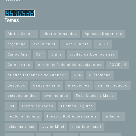
Temas
Abrí la Cancha
alberto fernandez
Apiladas Deportivas
argentina
axel kicillof
Boca Juniors
Bolivia
Carlos Aira
CGT
China
ciudad de buenos aires
Coronavirus
corriente federal de trabajadores
COVID-19
cristina fernandez de kirchner
CTA
cuarentena
despidos
deuda externa
elecciones
emilia trabucco
estados unidos
evo morales
Feas Sucias y Malas
FMI
Frente de Todos
Fuentes Seguras
hector amichetti
Horacio Rodríguez Larreta
inflación
islas malvinas
Javier Milei
mauricio macri