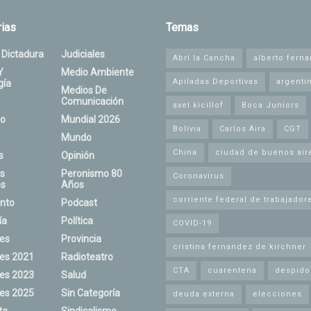
ias
Temas
 Dictadura
Judiciales
Abrí la Cancha
alberto fern
Y
Medio Ambiente
Apiladas Deportivas
argenti
gía
Medios De
Comunicación
axel kicillof
Boca Juniors
o
Mundial 2026
Bolivia
Carlos Aira
CGT
Mundo
China
ciudad de buenos air
s
Opinión
s
Peronismo 80
Coronavirus
s
Años
corriente federal de trabajador
nto
Podcast
ía
Política
COVID-19
nes
Provincia
cristina fernandez de kirchner
nes 2021
Radioteatro
CTA
cuarentena
despido
nes 2023
Salud
nes 2025
Sin Categoría
deuda externa
elecciones
ta
Sindicalismo