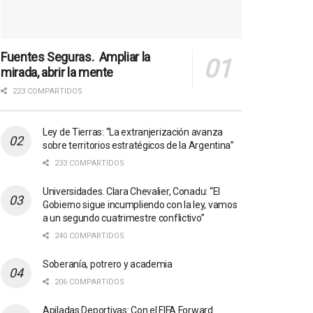
Fuentes Seguras. Ampliar la
mirada, abrir la mente
223 COMPARTIDOS
Ley de Tierras: “La extranjerización avanza
sobre territorios estratégicos de la Argentina”
233 COMPARTIDOS
Universidades. Clara Chevalier, Conadu: “El
Gobierno sigue incumpliendo con la ley, vamos
a un segundo cuatrimestre conflictivo”
240 COMPARTIDOS
Soberanía, potrero y academia
206 COMPARTIDOS
Apiladas Deportivas: Con el FIFA Forward