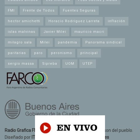
FMI
Frente de Todos
Fuentes Seguras
hector amichetti
Horacio Rodríguez Larreta
inflación
islas malvinas
Javier Milei
mauricio macri
milagro sala
Milei
pandemia
Panorama sindical
paritarias
paro
peronismo
principal
sergio massa
Sipreba
UOM
UTEP
Radio Grafica FM 89.3
© 2021. Todos los derechos son del pueblo.
Diseñado por
IT10 Informatica y Telecomunicaciones