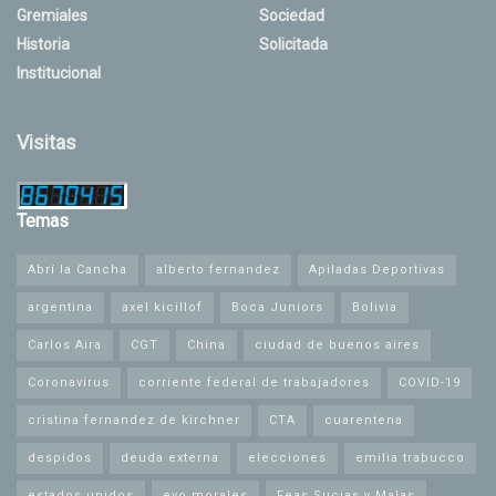
Gremiales
Sociedad
Historia
Solicitada
Institucional
Visitas
Temas
Abrí la Cancha
alberto fernandez
Apiladas Deportivas
argentina
axel kicillof
Boca Juniors
Bolivia
Carlos Aira
CGT
China
ciudad de buenos aires
Coronavirus
corriente federal de trabajadores
COVID-19
cristina fernandez de kirchner
CTA
cuarentena
despidos
deuda externa
elecciones
emilia trabucco
estados unidos
evo morales
Feas Sucias y Malas