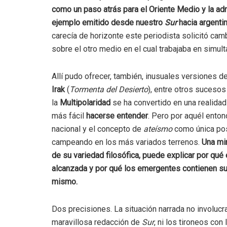
como un paso atrás para el Oriente Medio y la ad
ejemplo emitido desde nuestro
Sur
hacia argenti
carecía de horizonte este periodista solicitó camb
sobre el otro medio en el cual trabajaba en simult
Allí pudo ofrecer, también, inusuales versiones 
Irak
(
Tormenta del Desierto
), entre otros suceso
la
Multipolaridad
se ha convertido en una realidad
más fácil
hacerse entender
. Pero por aquél enton
nacional y el concepto de
ateísmo
como única po
campeando en los más variados terrenos.
Una mi
de su variedad filosófica, puede explicar por qu
alcanzada y por qué los emergentes contienen su
mismo.
Dos precisiones. La situación narrada no involucr
maravillosa redacción de
Sur
, ni los tironeos con