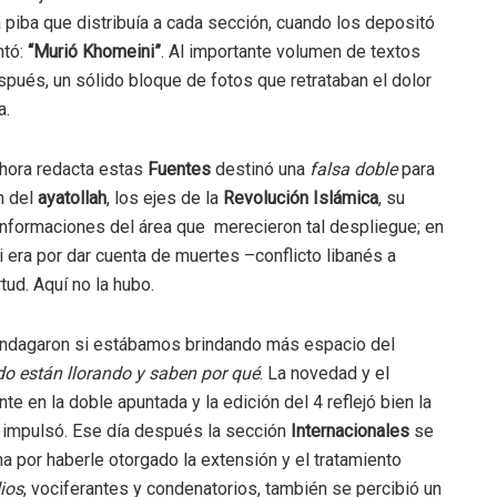
 piba que distribuía a cada sección, cuando los depositó
ntó:
“Murió Khomeini”
. Al importante volumen de textos
pués, un sólido bloque de fotos que retrataban el dolor
a.
 ahora redacta estas
Fuentes
destinó una
falsa doble
para
n del
ayatollah
, los ejes de la
Revolución Islámica
, su
informaciones del área que merecieron tal despliegue; en
i era por dar cuenta de muertes –conflicto libanés a
tud. Aquí no la hubo.
 indagaron si estábamos brindando más espacio del
do están llorando y saben por qué
. La novedad y el
 en la doble apuntada y la edición del 4 reflejó bien la
e impulsó. Ese día después la sección
Internacionales
se
ha por haberle otorgado la extensión y el tratamiento
ios
, vociferantes y condenatorios, también se percibió un