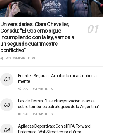
Universidades. Clara Chevalier,
Conadu: “El Gobierno sigue
incumpliendo con la ley, vamos a
un segundo cuatrimestre
conflictivo”
239 COMPARTIDOS
Fuentes Seguras. Ampliar la mirada, abrir la
mente
222 COMPARTIDOS
Ley de Tierras: “La extranjerización avanza
sobre territorios estratégicos de la Argentina”
230 COMPARTIDOS
Apiladas Deportivas: Con el FIFA Forward
Enterprise, Wall Street entró al área