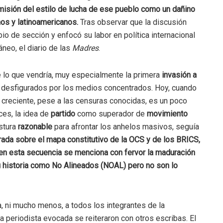
misión del estilo de lucha de ese pueblo como un dañino
nos y latinoamericanos.
Tras observar que la discusión
io de sección y enfocó su labor en política internacional
áneo, el diario de las
Madres
.
de lo que vendría, muy especialmente la primera
invasión a
s desfigurados por los medios concentrados. Hoy, cuando
 creciente, pese a las censuras conocidas, es un poco
ces, la idea de
partido
como superador de
movimiento
stura
razonable
para afrontar los anhelos masivos, seguía
rada sobre el mapa constitutivo de la OCS y de los BRICS,
é en esta secuencia se menciona con fervor la maduración
 historia como No Alineados (NOAL) pero no son lo
a, ni mucho menos, a todos los integrantes de la
 la periodista evocada se reiteraron con otros escribas. El