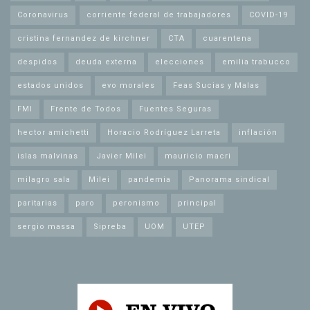
Coronavirus
corriente federal de trabajadores
COVID-19
cristina fernandez de kirchner
CTA
cuarentena
despidos
deuda externa
elecciones
emilia trabucco
estados unidos
evo morales
Feas Sucias y Malas
FMI
Frente de Todos
Fuentes Seguras
hector amichetti
Horacio Rodríguez Larreta
inflación
islas malvinas
Javier Milei
mauricio macri
milagro sala
Milei
pandemia
Panorama sindical
paritarias
paro
peronismo
principal
sergio massa
Sipreba
UOM
UTEP