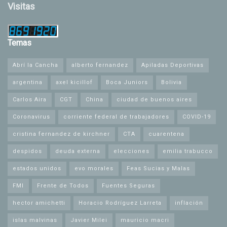
Visitas
Temas
Abrí la Cancha
alberto fernandez
Apiladas Deportivas
argentina
axel kicillof
Boca Juniors
Bolivia
Carlos Aira
CGT
China
ciudad de buenos aires
Coronavirus
corriente federal de trabajadores
COVID-19
cristina fernandez de kirchner
CTA
cuarentena
despidos
deuda externa
elecciones
emilia trabucco
estados unidos
evo morales
Feas Sucias y Malas
FMI
Frente de Todos
Fuentes Seguras
hector amichetti
Horacio Rodríguez Larreta
inflación
islas malvinas
Javier Milei
mauricio macri