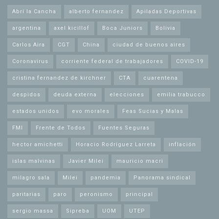
Abrí la Cancha
alberto fernandez
Apiladas Deportivas
argentina
axel kicillof
Boca Juniors
Bolivia
Carlos Aira
CGT
China
ciudad de buenos aires
Coronavirus
corriente federal de trabajadores
COVID-19
cristina fernandez de kirchner
CTA
cuarentena
despidos
deuda externa
elecciones
emilia trabucco
estados unidos
evo morales
Feas Sucias y Malas
FMI
Frente de Todos
Fuentes Seguras
hector amichetti
Horacio Rodríguez Larreta
inflación
islas malvinas
Javier Milei
mauricio macri
milagro sala
Milei
pandemia
Panorama sindical
paritarias
paro
peronismo
principal
sergio massa
Sipreba
UOM
UTEP