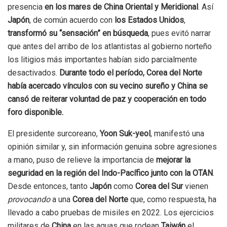
presencia
en los mares de China Oriental y Meridional
. Así
Japón
, de común acuerdo con
los Estados Unidos
,
transformó su “sensación” en búsqueda
, pues evitó narrar
que antes del arribo de los atlantistas al gobierno norteño
los litigios más importantes habían sido parcialmente
desactivados.
Durante todo el período, Corea del Norte
había acercado vínculos con su vecino sureño y China se
cansó de reiterar voluntad de paz y cooperación en todo
foro disponible.
El presidente surcoreano,
Yoon Suk-yeol
, manifestó una
opinión similar y, sin información genuina sobre agresiones
a mano, puso de relieve la importancia de
mejorar la
seguridad en la región del Indo-Pacífico junto con la OTAN
.
Desde entonces, tanto
Japón
como
Corea del Sur
vienen
provocando
a una
Corea del Norte
que, como respuesta, ha
llevado a cabo pruebas de misiles en 2022. Los ejercicios
militares de
China
en las aguas que rodean
Taiwán
el