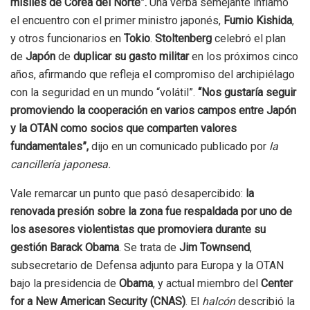
misiles de Corea del Norte”.
Una verba semejante inflamó
el encuentro con el primer ministro japonés,
Fumio Kishida
,
y otros funcionarios en
Tokio
.
Stoltenberg
celebró el plan
de
Japón
de
duplicar su gasto militar
en los próximos cinco
años, afirmando que refleja el compromiso del archipiélago
con la seguridad en un mundo “volátil”.
“Nos gustaría seguir
promoviendo la cooperación en varios campos entre Japón
y la OTAN como socios que comparten valores
fundamentales”,
dijo en un comunicado publicado por
la
cancillería japonesa.
Vale remarcar un punto que pasó desapercibido:
la
renovada presión sobre la zona fue respaldada por uno de
los asesores violentistas que promoviera durante su
gestión Barack Obama
. Se trata de
Jim Townsend
,
subsecretario de Defensa adjunto para Europa y la OTAN
bajo la presidencia de
Obama
, y actual miembro del
Center
for a New American Security (CNAS)
. El
halcón
describió la