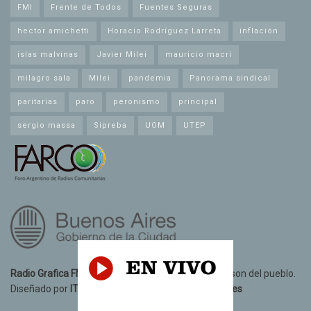
FMI
Frente de Todos
Fuentes Seguras
hector amichetti
Horacio Rodríguez Larreta
inflación
islas malvinas
Javier Milei
mauricio macri
milagro sala
Milei
pandemia
Panorama sindical
paritarias
paro
peronismo
principal
sergio massa
Sipreba
UOM
UTEP
Radio Grafica FM 89.3
© 2021. Todos los derechos son del pueblo.
Diseñado por
IT10 Informatica y Telecomunicaciones