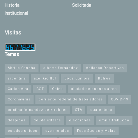
Historia
Solicitada
Institucional
Visitas
Temas
Abrí la Cancha
alberto fernandez
Apiladas Deportivas
argentina
axel kicillof
Boca Juniors
Bolivia
Carlos Aira
CGT
China
ciudad de buenos aires
Coronavirus
corriente federal de trabajadores
COVID-19
cristina fernandez de kirchner
CTA
cuarentena
despidos
deuda externa
elecciones
emilia trabucco
estados unidos
evo morales
Feas Sucias y Malas