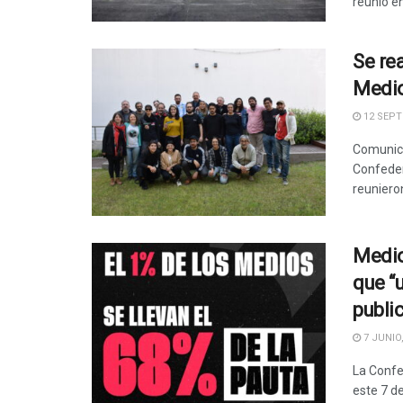
reunió en
Se re
Medio
12 SEPT
Comunica
Confeder
reunieron 
Medio
que “
public
7 JUNIO,
La Confe
este 7 d