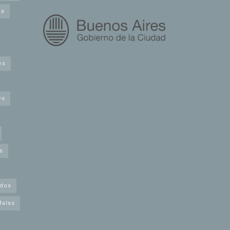
na
es
es
s
idos
Malas