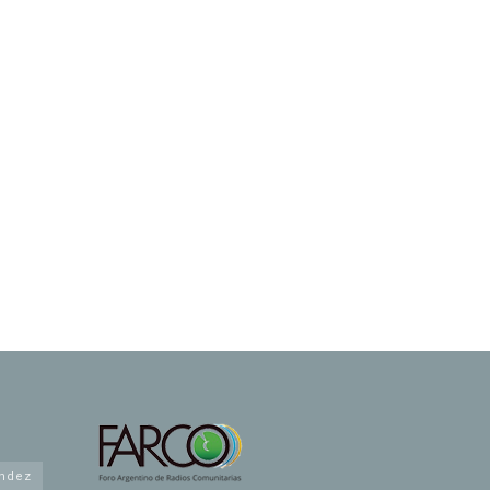
andez