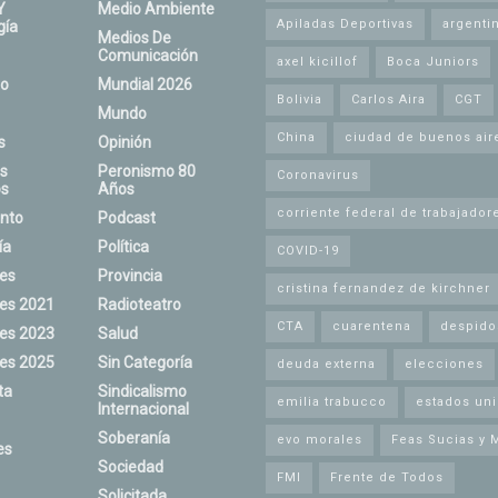
Y
Medio Ambiente
Apiladas Deportivas
argenti
gía
Medios De
Comunicación
axel kicillof
Boca Juniors
o
Mundial 2026
Bolivia
Carlos Aira
CGT
Mundo
China
ciudad de buenos air
s
Opinión
s
Peronismo 80
Coronavirus
s
Años
corriente federal de trabajador
nto
Podcast
ía
Política
COVID-19
nes
Provincia
cristina fernandez de kirchner
nes 2021
Radioteatro
CTA
cuarentena
despido
nes 2023
Salud
nes 2025
Sin Categoría
deuda externa
elecciones
ta
Sindicalismo
emilia trabucco
estados un
Internacional
Soberanía
evo morales
Feas Sucias y 
es
Sociedad
FMI
Frente de Todos
Solicitada