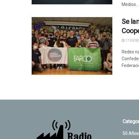
Medios ..
Se la
Coope
17 DICIE
Redes na
Confeder
Federació
Categor
50 Años