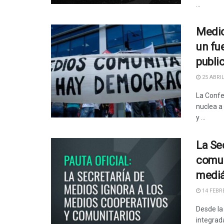
...
Medio
un fu
public
25 ABRIL
La Confe
nuclea a
y ...
La Se
comun
mediá
14 FEBRE
Desde la
integrad