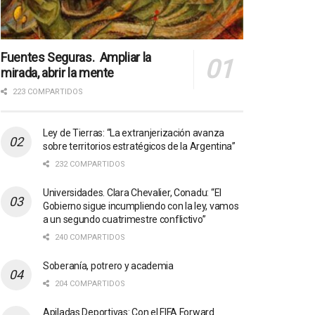
Fuentes Seguras. Ampliar la
mirada, abrir la mente
223 COMPARTIDOS
Ley de Tierras: “La extranjerización avanza
sobre territorios estratégicos de la Argentina”
232 COMPARTIDOS
Universidades. Clara Chevalier, Conadu: “El
Gobierno sigue incumpliendo con la ley, vamos
a un segundo cuatrimestre conflictivo”
240 COMPARTIDOS
Soberanía, potrero y academia
204 COMPARTIDOS
Apiladas Deportivas: Con el FIFA Forward