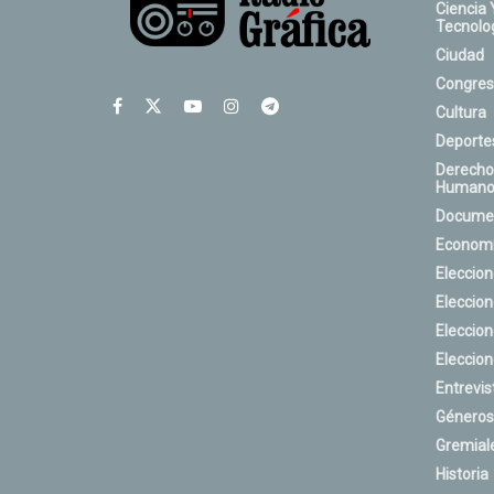
Ciencia 
Tecnolo
Ciudad
Congres
Cultura
Deporte
Derecho
Humano
Docume
Econom
Eleccio
Eleccio
Eleccio
Eleccio
Entrevis
Géneros
Gremial
Historia