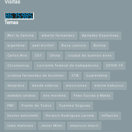
Visitas
Temas
Abrí la Cancha
alberto fernandez
Apiladas Deportivas
argentina
axel kicillof
Boca Juniors
Bolivia
Carlos Aira
CGT
China
ciudad de buenos aires
Coronavirus
corriente federal de trabajadores
COVID-19
cristina fernandez de kirchner
CTA
cuarentena
despidos
deuda externa
elecciones
emilia trabucco
estados unidos
evo morales
Feas Sucias y Malas
FMI
Frente de Todos
Fuentes Seguras
hector amichetti
Horacio Rodríguez Larreta
inflación
islas malvinas
Javier Milei
mauricio macri