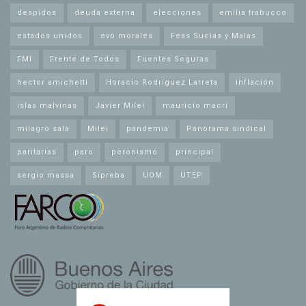
despidos
deuda externa
elecciones
emilia trabucco
estados unidos
evo morales
Feas Sucias y Malas
FMI
Frente de Todos
Fuentes Seguras
hector amichetti
Horacio Rodríguez Larreta
inflación
islas malvinas
Javier Milei
mauricio macri
milagro sala
Milei
pandemia
Panorama sindical
paritarias
paro
peronismo
principal
sergio massa
Sipreba
UOM
UTEP