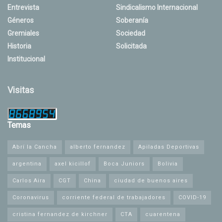
Entrevista
Sindicalismo Internacional
Géneros
Soberanía
Gremiales
Sociedad
Historia
Solicitada
Institucional
Visitas
Temas
Abrí la Cancha
alberto fernandez
Apiladas Deportivas
argentina
axel kicillof
Boca Juniors
Bolivia
Carlos Aira
CGT
China
ciudad de buenos aires
Coronavirus
corriente federal de trabajadores
COVID-19
cristina fernandez de kirchner
CTA
cuarentena