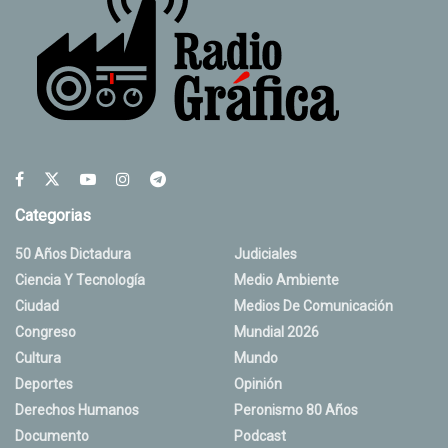
Categorias
50 Años Dictadura
Judiciales
Ciencia Y Tecnología
Medio Ambiente
Ciudad
Medios De Comunicación
Congreso
Mundial 2026
Cultura
Mundo
Deportes
Opinión
Derechos Humanos
Peronismo 80 Años
Documento
Podcast