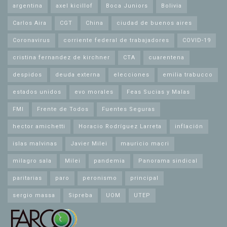
argentina
axel kicillof
Boca Juniors
Bolivia
Carlos Aira
CGT
China
ciudad de buenos aires
Coronavirus
corriente federal de trabajadores
COVID-19
cristina fernandez de kirchner
CTA
cuarentena
despidos
deuda externa
elecciones
emilia trabucco
estados unidos
evo morales
Feas Sucias y Malas
FMI
Frente de Todos
Fuentes Seguras
hector amichetti
Horacio Rodríguez Larreta
inflación
islas malvinas
Javier Milei
mauricio macri
milagro sala
Milei
pandemia
Panorama sindical
paritarias
paro
peronismo
principal
sergio massa
Sipreba
UOM
UTEP