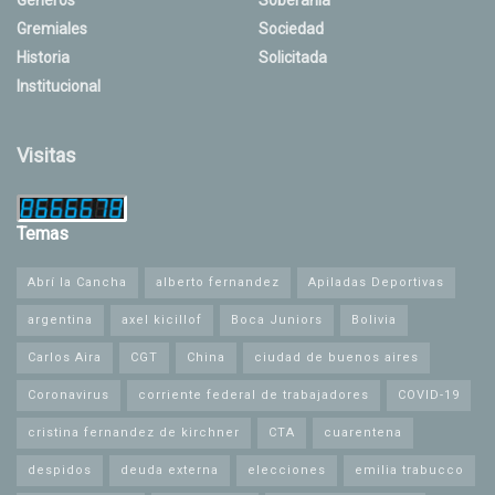
Gremiales
Sociedad
Historia
Solicitada
Institucional
Visitas
Temas
Abrí la Cancha
alberto fernandez
Apiladas Deportivas
argentina
axel kicillof
Boca Juniors
Bolivia
Carlos Aira
CGT
China
ciudad de buenos aires
Coronavirus
corriente federal de trabajadores
COVID-19
cristina fernandez de kirchner
CTA
cuarentena
despidos
deuda externa
elecciones
emilia trabucco