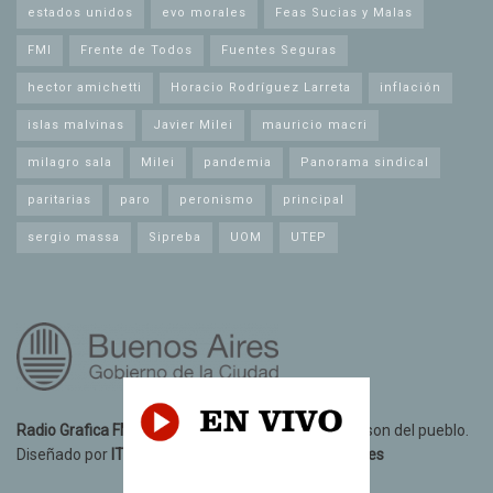
estados unidos
evo morales
Feas Sucias y Malas
FMI
Frente de Todos
Fuentes Seguras
hector amichetti
Horacio Rodríguez Larreta
inflación
islas malvinas
Javier Milei
mauricio macri
milagro sala
Milei
pandemia
Panorama sindical
paritarias
paro
peronismo
principal
sergio massa
Sipreba
UOM
UTEP
Radio Grafica FM 89.3
© 2021. Todos los derechos son del pueblo.
Diseñado por
IT10 Informatica y Telecomunicaciones