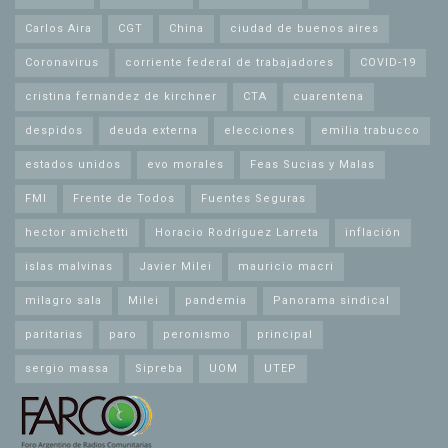
Carlos Aira
CGT
China
ciudad de buenos aires
Coronavirus
corriente federal de trabajadores
COVID-19
cristina fernandez de kirchner
CTA
cuarentena
despidos
deuda externa
elecciones
emilia trabucco
estados unidos
evo morales
Feas Sucias y Malas
FMI
Frente de Todos
Fuentes Seguras
hector amichetti
Horacio Rodríguez Larreta
inflación
islas malvinas
Javier Milei
mauricio macri
milagro sala
Milei
pandemia
Panorama sindical
paritarias
paro
peronismo
principal
sergio massa
Sipreba
UOM
UTEP