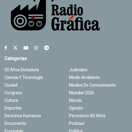
Categorias
50 Años Dictadura
Judiciales
Ciencia Y Tecnología
Medio Ambiente
Ciudad
Medios De Comunicación
Congreso
Mundial 2026
Cultura
Mundo
Deportes
Opinión
Derechos Humanos
Peronismo 80 Años
Documento
Podcast
Economía
Política