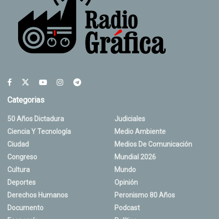
Categorias
50 Años Dictadura
Judiciales
Ciencia Y Tecnología
Medio Ambiente
Ciudad
Medios De Comunicación
Congreso
Mundial 2026
Cultura
Mundo
Deportes
Opinión
Derechos Humanos
Peronismo 80 Años
Documento
Podcast