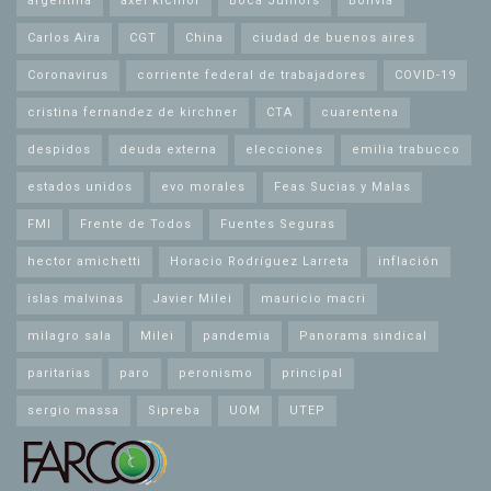
argentina
axel kicillof
Boca Juniors
Bolivia
Carlos Aira
CGT
China
ciudad de buenos aires
Coronavirus
corriente federal de trabajadores
COVID-19
cristina fernandez de kirchner
CTA
cuarentena
despidos
deuda externa
elecciones
emilia trabucco
estados unidos
evo morales
Feas Sucias y Malas
FMI
Frente de Todos
Fuentes Seguras
hector amichetti
Horacio Rodríguez Larreta
inflación
islas malvinas
Javier Milei
mauricio macri
milagro sala
Milei
pandemia
Panorama sindical
paritarias
paro
peronismo
principal
sergio massa
Sipreba
UOM
UTEP