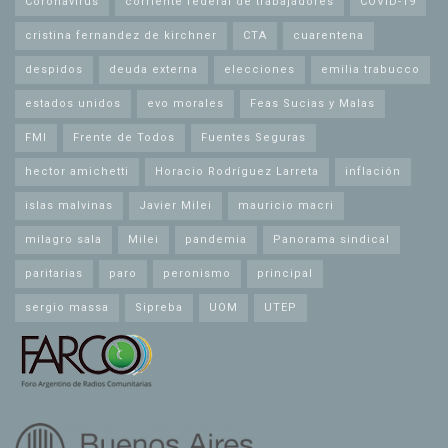
Coronavirus
corriente federal de trabajadores
COVID-19
cristina fernandez de kirchner
CTA
cuarentena
despidos
deuda externa
elecciones
emilia trabucco
estados unidos
evo morales
Feas Sucias y Malas
FMI
Frente de Todos
Fuentes Seguras
hector amichetti
Horacio Rodríguez Larreta
inflación
islas malvinas
Javier Milei
mauricio macri
milagro sala
Milei
pandemia
Panorama sindical
paritarias
paro
peronismo
principal
sergio massa
Sipreba
UOM
UTEP