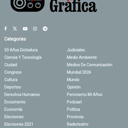
Categorias
50 Años Dictadura
Judiciales
Ciencia Y Tecnología
Medio Ambiente
Ciudad
Medios De Comunicación
Congreso
Mundial 2026
Cultura
Mundo
Deportes
Opinión
Derechos Humanos
Peronismo 80 Años
Documento
Podcast
Economía
Política
Elecciones
Provincia
Elecciones 2021
Radioteatro