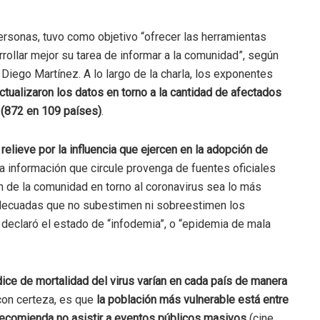
ersonas, tuvo como objetivo “ofrecer las herramientas
rollar mejor su tarea de informar a la comunidad”, según
Diego Martínez. A lo largo de la charla, los exponentes
ctualizaron los datos en torno a la cantidad de afectados
 (872 en 109 países)
.
elieve por la influencia que ejercen en la adopción de
la información que circule provenga de fuentes oficiales
n de la comunidad en torno al coronavirus sea lo más
adecuadas que no subestimen ni sobreestimen los
 declaró el estado de “infodemia”, o “epidemia de mala
dice de mortalidad del virus varían en cada país de manera
con certeza, es que
la población más vulnerable está entre
ecomienda no asistir a eventos públicos masivos
(cine,