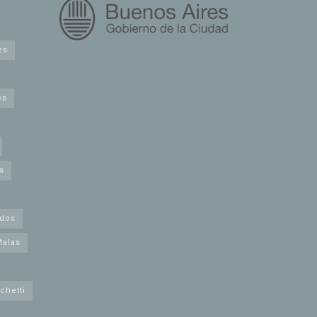
es
es
s
idos
Malas
chetti