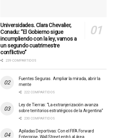
Universidades. Clara Chevalier,
Conadu: “El Gobierno sigue
incumpliendo con la ley, vamos a
un segundo cuatrimestre
conflictivo”
239 COMPARTIDOS
Fuentes Seguras. Ampliar la mirada, abrir la
mente
222 COMPARTIDOS
Ley de Tierras: “La extranjerización avanza
sobre territorios estratégicos de la Argentina”
230 COMPARTIDOS
Apiladas Deportivas: Con el FIFA Forward
Enterprise, Wall Street entró al área