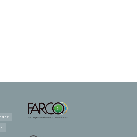
andez
na