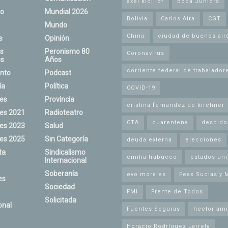
axel kicillof
Boca Juniors
o
Mundial 2026
Bolivia
Carlos Aira
CGT
Mundo
China
ciudad de buenos air
s
Opinión
s
Peronismo 80
Coronavirus
s
Años
corriente federal de trabajador
nto
Podcast
ía
Política
COVID-19
nes
Provincia
cristina fernandez de kirchner
nes 2021
Radioteatro
CTA
cuarentena
despido
nes 2023
Salud
nes 2025
Sin Categoría
deuda externa
elecciones
ta
Sindicalismo
emilia trabucco
estados un
Internacional
Soberanía
evo morales
Feas Sucias y 
es
Sociedad
FMI
Frente de Todos
Solicitada
onal
Fuentes Seguras
hector ami
Horacio Rodríguez Larreta