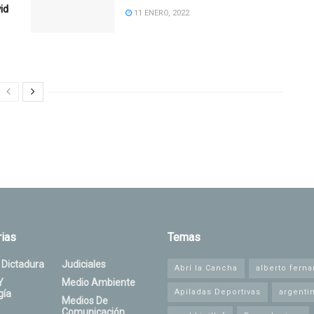
id
11 ENERO, 2022
ias
Temas
 Dictadura
Judiciales
Abrí la Cancha
alberto fern
Y
Medio Ambiente
Apiladas Deportivas
argenti
gía
Medios De
Comunicación