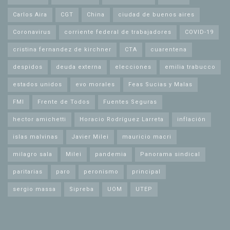
Carlos Aira
CGT
China
ciudad de buenos aires
Coronavirus
corriente federal de trabajadores
COVID-19
cristina fernandez de kirchner
CTA
cuarentena
despidos
deuda externa
elecciones
emilia trabucco
estados unidos
evo morales
Feas Sucias y Malas
FMI
Frente de Todos
Fuentes Seguras
hector amichetti
Horacio Rodríguez Larreta
inflación
islas malvinas
Javier Milei
mauricio macri
milagro sala
Milei
pandemia
Panorama sindical
paritarias
paro
peronismo
principal
sergio massa
Sipreba
UOM
UTEP