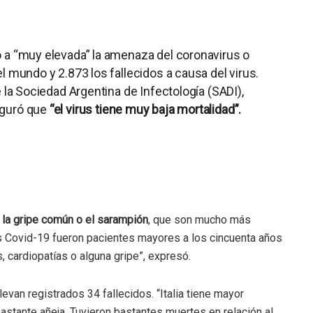
 a “muy elevada” la amenaza del coronavirus o
l mundo y 2.873 los fallecidos a causa del virus.
 la Sociedad Argentina de Infectología (SADI),
eguró que
“el virus tiene muy baja mortalidad”.
a gripe común o el sarampión
, que son mucho más
us Covid-19 fueron pacientes mayores a los cincuenta años
 cardiopatías o alguna gripe”, expresó.
llevan registrados 34 fallecidos. “Italia tiene mayor
astante añeja. Tuvieron bastantes muertes en relación al