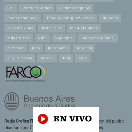
FMI
Frente de Todos
Fuentes Seguras
hector amichetti
Horacio Rodríguez Larreta
inflación
islas malvinas
Javier Milei
mauricio macri
milagro sala
Milei
pandemia
Panorama sindical
paritarias
paro
peronismo
principal
sergio massa
Sipreba
UOM
UTEP
Radio Grafica FM 89.3
© 2021. Todos los derechos son del pueblo.
Diseñado por
IT10 Informatica y Telecomunicaciones