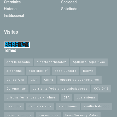
Gremiales
Sociedad
Historia
Solicitada
Institucional
Visitas
Temas
Abrí la Cancha
alberto fernandez
Apiladas Deportivas
argentina
axel kicillof
Boca Juniors
Bolivia
Carlos Aira
CGT
China
ciudad de buenos aires
Coronavirus
corriente federal de trabajadores
COVID-19
cristina fernandez de kirchner
CTA
cuarentena
despidos
deuda externa
elecciones
emilia trabucco
estados unidos
evo morales
Feas Sucias y Malas