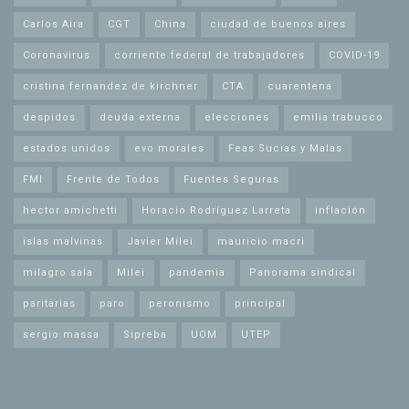
Carlos Aira
CGT
China
ciudad de buenos aires
Coronavirus
corriente federal de trabajadores
COVID-19
cristina fernandez de kirchner
CTA
cuarentena
despidos
deuda externa
elecciones
emilia trabucco
estados unidos
evo morales
Feas Sucias y Malas
FMI
Frente de Todos
Fuentes Seguras
hector amichetti
Horacio Rodríguez Larreta
inflación
islas malvinas
Javier Milei
mauricio macri
milagro sala
Milei
pandemia
Panorama sindical
paritarias
paro
peronismo
principal
sergio massa
Sipreba
UOM
UTEP