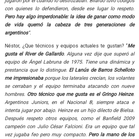
jugaron por él cuando lo destrozaban. Bilardo tuvo códigos
con quienes lo defendieron, desde ese lugar lo respeto.
Pero hay algo imperdonable: la idea de ganar como modo
de vida quemó la cabeza de tres generaciones de
argentinos
“.
Néstor, ¿Que técnicos y equipos actuales te gustan? “
Me
gusta el River de Gallardo
. Alguna vez dije que superó al
equipo de Ángel Labruna de 1975. Tiene una dinámica y
prestancia que lo distingue.
El Lanús de Barros Schelloto
me impresionaba
porque los laterales crecían, los volantes
se cerraban y el equipo terminaba atacando con nueve
hombres.
Otro técnico que me gusta es el Gringo Heinze
.
Argentinos Juniors, en el Nacional B, siempre ataca e
intenta jugar por abajo. Heinze es un hijo dilecto de Bielsa.
Después respeto otros equipos, como el Banfield 2009
campeón con Julio César Falcioni. Era un equipo que tal
vez jugaba feo pero muy compacto.
Pero la mano de los