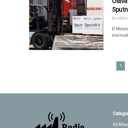
Olava
Sputn
5 ENERO,
El Minist
esa loca
1
Categor
50 Años