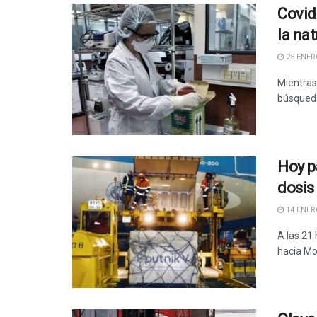
Covid
la nat
25 ENERO
Mientras
búsqueda
Hoy p
dosis
14 ENERO
A las 21
hacia Mos