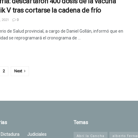
rría: descartaron 400 dosis de la vacuna
ik V tras cortarse la cadena de frío
 2021
0
erio de Salud provincial, a cargo de Daniel Gollán, informó que en
lidad se reprogramará el cronograma de ...
2
Next
ias
Temas
 Dictadura
Judiciales
Abrí la Cancha
alberto fern