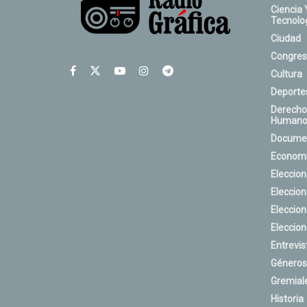
Ciencia 
Tecnolo
Ciudad
Congres
Cultura
Deporte
Derecho
Humano
Docume
Econom
Eleccio
Eleccio
Eleccio
Eleccio
Entrevis
Géneros
Gremial
Historia