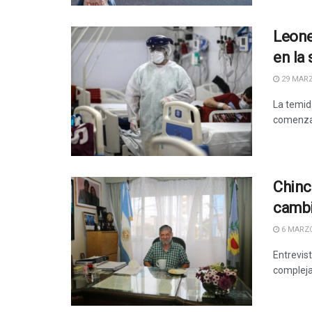
Leone
en la
29 MARZ
La temid
comenzad
Chinc
cambi
6 MARZO
Entrevis
compleja 