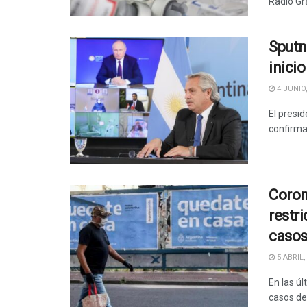
Radio Gr
Sputn
inici
4 JUNIO,
El presi
confirma
Coron
restr
casos
5 ABRIL,
En las ú
casos de 