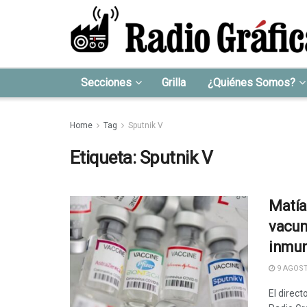
Secciones
Grilla
¿Quiénes Somos?
Home
Tag
Sputnik V
Etiqueta:
Sputnik V
Matía
vacun
inmun
9 AGOST
El direct