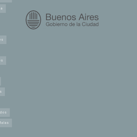
na
es
es
s
idos
Malas