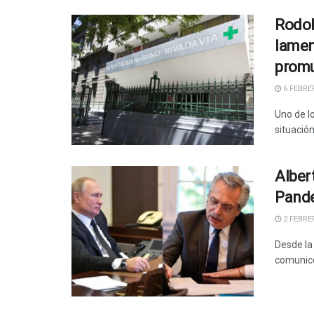
Rodol
lamen
promu
6 FEBRER
Uno de l
situació
Alber
Pande
2 FEBRER
Desde la
comunicó 