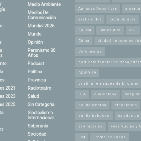
Y
Medio Ambiente
Apiladas Deportivas
argenti
gía
Medios De
Comunicación
axel kicillof
Boca Juniors
o
Mundial 2026
Bolivia
Carlos Aira
CGT
Mundo
China
ciudad de buenos air
s
Opinión
s
Peronismo 80
Coronavirus
s
Años
corriente federal de trabajador
nto
Podcast
ía
Política
COVID-19
nes
Provincia
cristina fernandez de kirchner
nes 2021
Radioteatro
CTA
cuarentena
despido
nes 2023
Salud
nes 2025
Sin Categoría
deuda externa
elecciones
ta
Sindicalismo
emilia trabucco
estados un
Internacional
Soberanía
evo morales
Feas Sucias y 
es
Sociedad
FMI
Frente de Todos