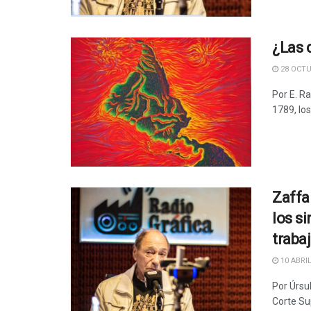
¿Las 
28 OCTU
Por E. Ra
1789, los
Zaffa
los si
traba
10 ABRIL
Por Úrsul
Corte Sup