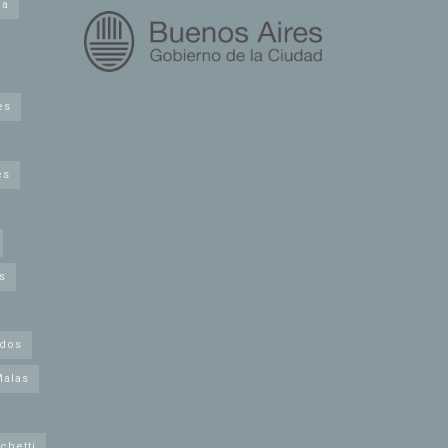
na
es
es
s
idos
Malas
chetti