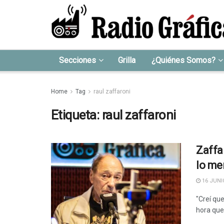
Secciones
Grilla
¿Quiénes Somos?
Home
Tag
raul zaffaroni
Etiqueta:
raul zaffaroni
Zaffa
lo me
16 JUNIO
"Creí que
hora que 