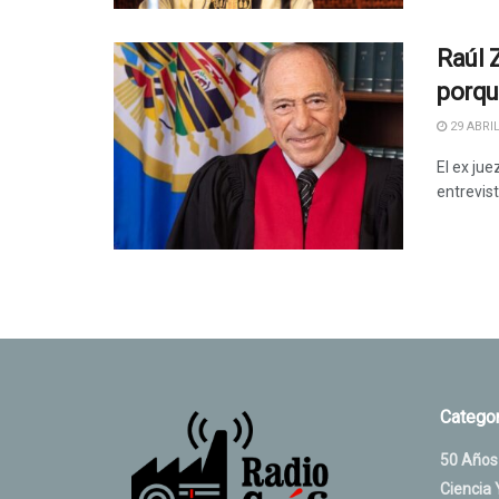
Raúl Z
porqu
29 ABRIL
El ex ju
entrevis
Categor
50 Años
Ciencia 