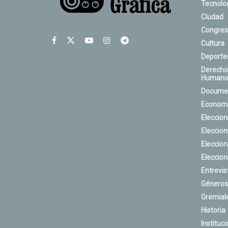
Tecnolo
Ciudad
Congres
Cultura
Deporte
Derecho
Humano
Docume
Econom
Eleccio
Eleccio
Eleccio
Eleccio
Entrevis
Géneros
Gremial
Historia
Instituci