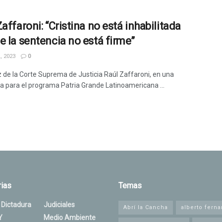
affaroni: “Cristina no está inhabilitada
e la sentencia no está firme”
, 2023
0
ez de la Corte Suprema de Justicia Raúl Zaffaroni, en una
ta para el programa Patria Grande Latinoamericana ...
ias
Temas
 Dictadura
Judiciales
Abrí la Cancha
alberto fern
Y
Medio Ambiente