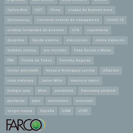
Carlos Aira
CGT
China
ciudad de buenos aires
Coronavirus
corriente federal de trabajadores
COVID-19
cristina fernandez de kirchner
CTA
cuarentena
despidos
deuda externa
elecciones
emilia trabucco
estados unidos
evo morales
Feas Sucias y Malas
FMI
Frente de Todos
Fuentes Seguras
hector amichetti
Horacio Rodríguez Larreta
inflación
islas malvinas
Javier Milei
mauricio macri
milagro sala
Milei
pandemia
Panorama sindical
paritarias
paro
peronismo
principal
sergio massa
Sipreba
UOM
UTEP