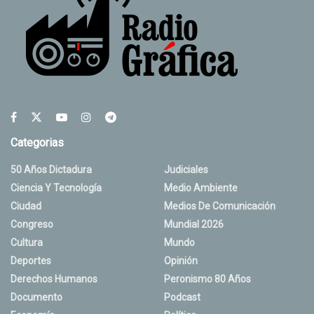
Categorias
50 Años Dictadura
Judiciales
Ciencia Y Tecnología
Medio Ambiente
Ciudad
Medios De Comunicación
Congreso
Mundial 2026
Cultura
Mundo
Deportes
Opinión
Derechos Humanos
Peronismo 80 Años
Documento
Podcast