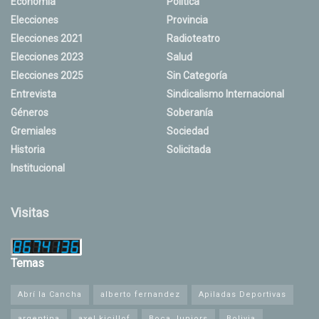
Economía
Política
Elecciones
Provincia
Elecciones 2021
Radioteatro
Elecciones 2023
Salud
Elecciones 2025
Sin Categoría
Entrevista
Sindicalismo Internacional
Géneros
Soberanía
Gremiales
Sociedad
Historia
Solicitada
Institucional
Visitas
Temas
Abrí la Cancha
alberto fernandez
Apiladas Deportivas
argentina
axel kicillof
Boca Juniors
Bolivia