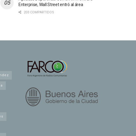
Enterprise, Wall Street entró al área
203 COMPARTIDOS
andez
na
es