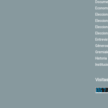
Docume
Econom
Eleccio
Eleccio
Eleccio
Eleccio
Entrevis
Géneros
Gremial
Historia
Instituci
Visita