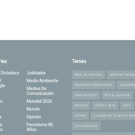
ias
Temas
 Dictadura
Judiciales
Abrí la Cancha
alberto fern
Y
Medio Ambiente
Apiladas Deportivas
argenti
gía
Medios De
Comunicación
axel kicillof
Boca Juniors
o
Mundial 2026
Bolivia
Carlos Aira
CGT
Mundo
China
ciudad de buenos air
s
Opinión
s
Peronismo 80
Coronavirus
s
Años