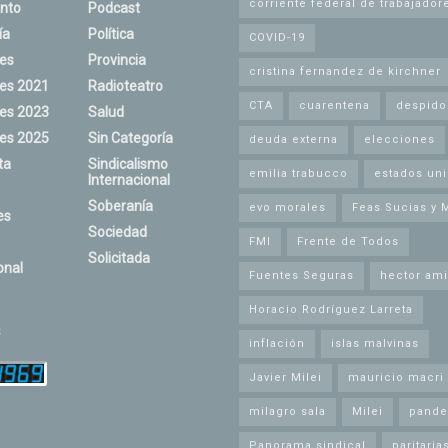
corriente federal de trabajador
nto
Podcast
ía
Política
COVID-19
nes
Provincia
cristina fernandez de kirchner
nes 2021
Radioteatro
CTA
cuarentena
despido
nes 2023
Salud
nes 2025
Sin Categoría
deuda externa
elecciones
ta
Sindicalismo
emilia trabucco
estados un
Internacional
Soberanía
evo morales
Feas Sucias y 
es
Sociedad
FMI
Frente de Todos
Solicitada
onal
Fuentes Seguras
hector ami
Horacio Rodríguez Larreta
s
inflación
islas malvinas
Javier Milei
mauricio macri
milagro sala
Milei
pande
Panorama sindical
paritaria