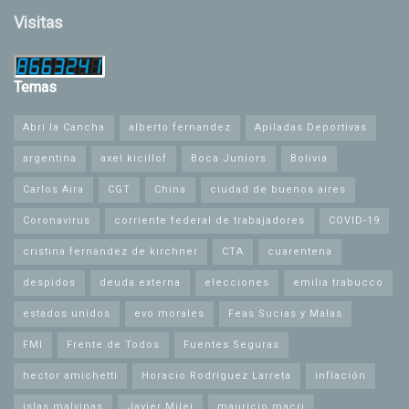
Visitas
Temas
Abrí la Cancha
alberto fernandez
Apiladas Deportivas
argentina
axel kicillof
Boca Juniors
Bolivia
Carlos Aira
CGT
China
ciudad de buenos aires
Coronavirus
corriente federal de trabajadores
COVID-19
cristina fernandez de kirchner
CTA
cuarentena
despidos
deuda externa
elecciones
emilia trabucco
estados unidos
evo morales
Feas Sucias y Malas
FMI
Frente de Todos
Fuentes Seguras
hector amichetti
Horacio Rodríguez Larreta
inflación
islas malvinas
Javier Milei
mauricio macri