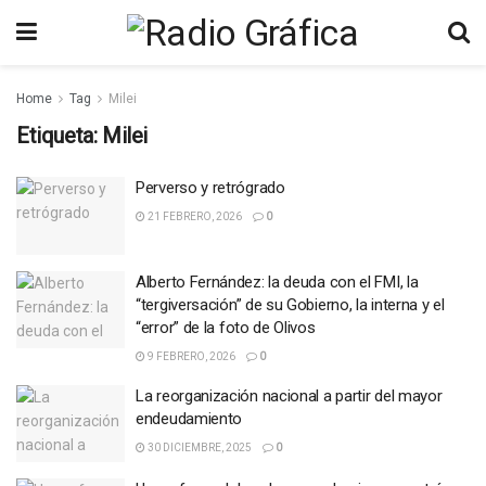
Home
Tag
Milei
Etiqueta:
Milei
Perverso y retrógrado
21 FEBRERO, 2026
0
Alberto Fernández: la deuda con el FMI, la
“tergiversación” de su Gobierno, la interna y el
“error” de la foto de Olivos
9 FEBRERO, 2026
0
La reorganización nacional a partir del mayor
endeudamiento
30 DICIEMBRE, 2025
0