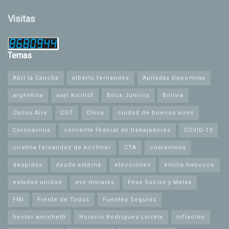
Visitas
Temas
Abrí la Cancha
alberto fernandez
Apiladas Deportivas
argentina
axel kicillof
Boca Juniors
Bolivia
Carlos Aira
CGT
China
ciudad de buenos aires
Coronavirus
corriente federal de trabajadores
COVID-19
cristina fernandez de kirchner
CTA
cuarentena
despidos
deuda externa
elecciones
emilia trabucco
estados unidos
evo morales
Feas Sucias y Malas
FMI
Frente de Todos
Fuentes Seguras
hector amichetti
Horacio Rodríguez Larreta
inflación